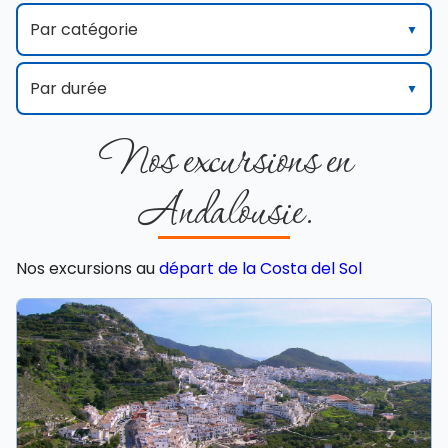
Par catégorie
Tous
Par durée
Andalousie monumentale
Nos excursions en
Tous
Tradition andalouse
1/2 jour
Andalousie.
1 jour
Nos excursions au
départ de la Costa del Sol