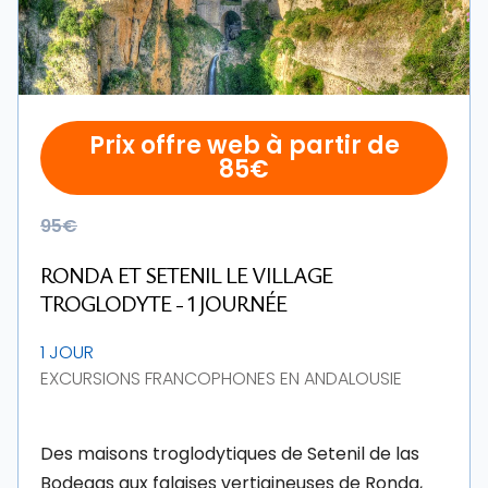
Prix offre web à partir de
85€
95€
RONDA ET SETENIL LE VILLAGE
TROGLODYTE - 1 JOURNÉE
1 JOUR
EXCURSIONS FRANCOPHONES EN ANDALOUSIE
Des maisons troglodytiques de Setenil de las
Bodegas aux falaises vertigineuses de Ronda,