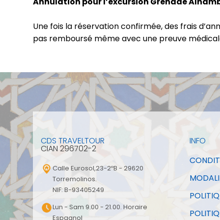
Annulation pour l’excursion Grenade Alhambr
Une fois la réservation confirmée, des frais d’a
pas remboursé même avec une preuve médical
CDS TRAVELTOUR
INFO
CIAN 296702-2
CONDIT
Calle Eurosol,23-2ºB - 29620
MODALI
Torremolinos.
NIF: B-93405249
POLITIQ
Lun - Sam 9.00 - 21.00. Horaire
POLITIQ
Espagnol