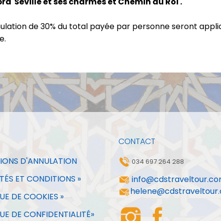
a Séville et ses charmes et Chemin du Roi .
nnulation de 30% du total payée par personne seront appli
e.
CONTACT
IONS D'ANNULATION
034 697 264 288
TÉS ET CONDITIONS »
info@cdstraveltour.c
helene@cdstraveltour
UE DE COOKIES »
UE DE CONFIDENTIALITÉ»